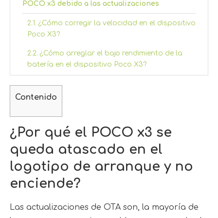
POCO x3 debido a las actualizaciones
¿Cómo corregir la velocidad en el dispositivo
Poco X3?
¿Cómo arreglar el bajo rendimiento de la
batería en el dispositivo Poco X3?
¿Cómo solucionar un problema de red móvil
o un problema de datos móviles en el Poco X3?
Contenido
¿Cómo solucionar el problema de
calentamiento en tu Poco X3?
¿Por qué el POCO x3 se
¿Cómo arreglar las aplicaciones que se
queda atascado en el
abren lento en el Poco X3?
logotipo de arranque y no
¿Cómo solucionar el apagado repentino en
enciende?
Poco X3?
¿Cómo arreglar la pantalla congelada o
Las actualizaciones de OTA son, la mayoría de
atascada en Poco X3?