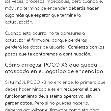
las veces, procesos impecables, pero cuando el
móvil no termina de encender,
deberás hacer
¿Cómo solucionar bloqueos repentinos de
aplicaciones en Poco X3?
algo más que esperar
que termine la
actualización.
Las aplicaciones no se descargan de
Play Store en Poco X3.
Cuando esto ocurra, no te apresures a
actualizar el firmware, porque perderás
Conclusiones
perderá los datos de usuario.
Comienza con los
pasos que te contaremos a continuación.
Cómo arreglar POCO X3 que queda
atascado en el logotipo de encendido
Si tu móvil POCO x3 no enciende, lo primero que
debes hacer hincapié es en
recuperar el buen
funcionamiento del sistema operativo, sin
perder datos
. Pero si no puedes hacerlo,
deberás actualizar el firmware completo para